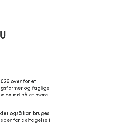
AU
026 over for et
ingsformer og faglige
usion ind på et mere
jdet også kan bruges
eder for deltagelse i