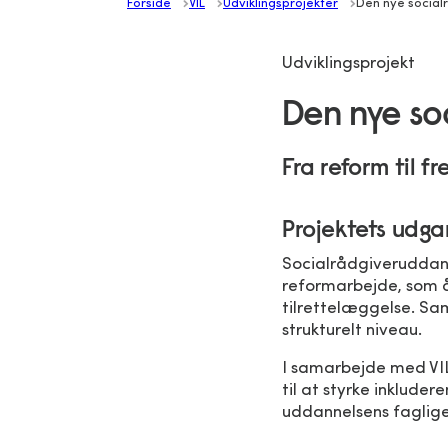
Forside
VIL
Udviklingsprojekter
Den nye social
Udviklingsprojekt
Den nye so
Fra reform til 
Projektets udg
Socialrådgiveruddann
reformarbejde, som å
tilrettelæggelse. Sa
strukturelt niveau.
I samarbejde med VI
til at styrke inklud
uddannelsens faglige