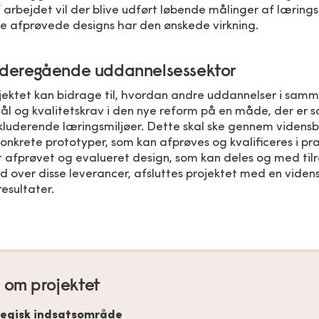
 arbejdet vil der blive udført løbende målinger af lærings
de afprøvede designs har den ønskede virkning.
videregående uddannelsessektor
jektet kan bidrage til, hvordan andre uddannelser i samme
ål og kvalitetskrav i den nye reform på en måde, der e
nkluderende læringsmiljøer. Dette skal ske gennem videns
nkrete prototyper, som kan afprøves og kvalificeres i pra
et afprøvet og evalueret design, som kan deles og med til
d over disse leverancer, afsluttes projektet med en viden
resultater.
 om projektet
tegisk indsatsområde