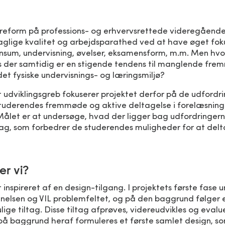
eform på professions- og erhvervsrettede videregående 
faglige kvalitet og arbejdsparathed ved at have øget fok
ensum, undervisning, øvelser, eksamensform, m.m. Men hv
is der samtidig er en stigende tendens til manglende fr
et fysiske undervisnings- og læringsmiljø?
t udviklingsgreb fokuserer projektet derfor på de udfordr
tuderendes fremmøde og aktive deltagelse i forelæsninge
Målet er at undersøge, hvad der ligger bag udfordringer
tag, som forbedrer de studerendes muligheder for at delt
er vi?
 inspireret af en design-tilgang. I projektets første fase
elsen og VIL problemfeltet, og på den baggrund følger e
ulige tiltag. Disse tiltag afprøves, videreudvikles og evalue
på baggrund heraf formuleres et første samlet design, so