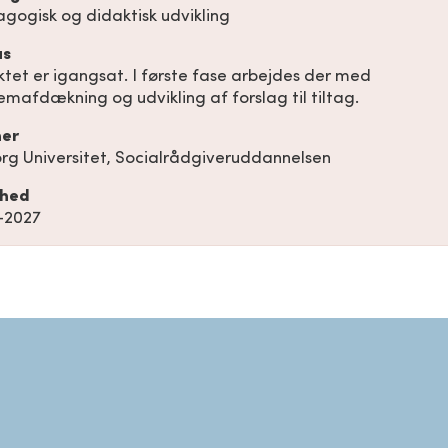
ogisk og didaktisk udvikling
us
ktet er igangsat. I første fase arbejdes der med
emafdækning og udvikling af forslag til tiltag.
ner
rg Universitet, Socialrådgiveruddannelsen
ghed
–2027