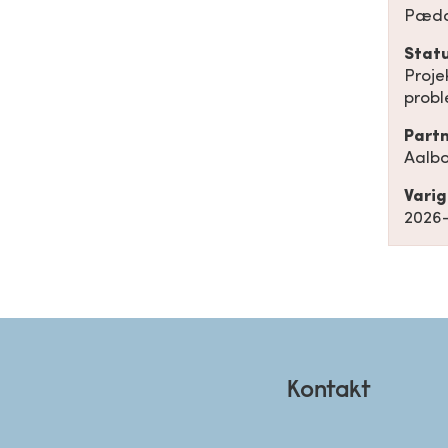
Pædag
Stat
Proje
probl
Part
Aalbo
Vari
2026
Kontakt