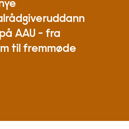
nye
alrådgiveruddann
 på AAU - fra
rm til fremmøde