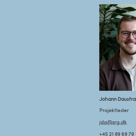
Johann Daustr
Projektleder
jda@srg.dk
+45 21 89 69 79