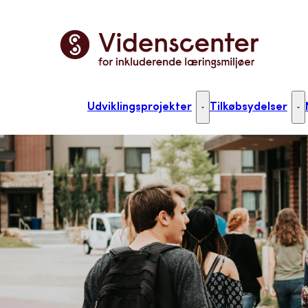
Gå til forsiden
Udviklingsprojekter
Tilkøbsydelser
Udviklingsprojekter - Flere 
Ti