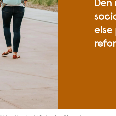
Den 
soci
else
refo