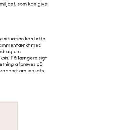
miljøet, som kan give
 situation kan løfte
r sammentænkt med
bidrag om
ksis. På længere sigt
retning afprøves på
srapport om indsats,