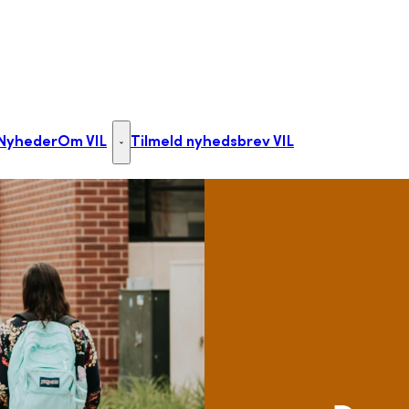
Nyheder
Om VIL
Tilmeld nyhedsbrev VIL
links
lkøbsydelser - Flere links
Om VIL - Flere links