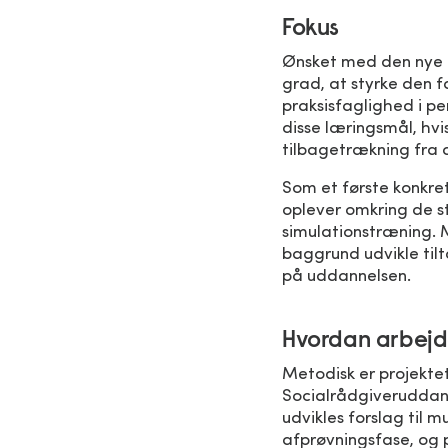
Fokus
Ønsket med den nye r
grad, at styrke den 
praksisfaglighed i p
disse læringsmål, hv
tilbagetrækning fra d
Som et første konkre
oplever omkring de s
simulationstræning. 
baggrund udvikle til
på uddannelsen.
Hvordan arbejd
Metodisk er projektet
Socialrådgiveruddann
udvikles forslag til m
afprøvningsfase, og 