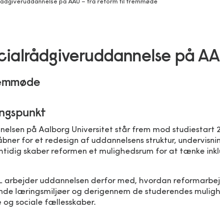
rådgiveruddannelse på AAU – fra reform til fremmøde
cialrådgiveruddannelse på A
fremmøde
angspunkt
elsen på Aalborg Universitet står frem mod studiestart 2
bner for et redesign af uddannelsens struktur, undervisn
mtidig skaber reformen et mulighedsrum for at tænke inkl
L arbejder uddannelsen derfor med, hvordan reformarbe
erende læringsmiljøer og derigennem de studerendes muligh
 og sociale fællesskaber.