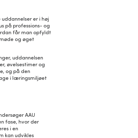
uddannelser er i høj
us på professions- og
ordan får man opfyldt
emmøde og øget
inger, uddannelsen
r, øvelsestimer og
ne, og på den
age i læringsmiljøet
 undersøger AAU
n fase, hvor der
res i en
m kan udvikles